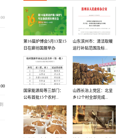
100
第16届炉博会5月13至15
山东滨州市：清洁取暖
日在廊坊国展举办
运行补贴范围及标...
100
国家能源局等三部门：
山西长治上党区：北呈
公布首批15个农村...
乡12个村全部完成...
到