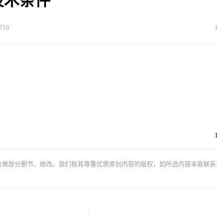
技术条件
710
会做部分删节、修改。我们极其尊重优质原创内容的版权，如所选内容未能联系