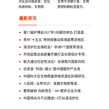
河北沧州南皮县：优化
甘肃平凉静宁县：生物
热源供给，生物质...
质燃料颗粒变废为...
最新资讯
第17届炉博会2027年5月廊坊举办,打造首...
贵州"十五五"将持续推动高海拔寒凉地区...
清洁炉灶出海机会！非洲9个国家将清洁...
市场监管总局部署开展打击劣质低价专项...
联大通过历史性决议！全球南方国家共同...
任彦波:“科技+烟火”是中国壁炉产业发...
中国科大在生物质废弃物资源化利用研究...
人民网 | 业界共识：发展生物质等清...
聚势破局 向新而生｜60+壁炉企业大佬...
中国将向乌干达赠送1.4万台清洁炉灶