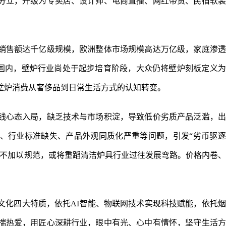
分立，升级为专卖店、设计师、电商直播、网红带货、民宿软装
销售额达千亿级规模，欧洲整体市场规模高达万亿级，家庭渗透
观国内，壁炉行业尚处于起步培育阶段，大众仍将壁炉刻板定义
壁炉消费从奢侈品到日常生活方式的认知转变。
钱心态入局，缺乏技术与市场积淀，导致低价劣质产品泛滥，出
、行业标准缺失、产品外观同质化严重等问题，引发“劣币驱逐
若不加以规范，或将重蹈清洁炉具行业过往发展弯路。价格内卷
文化四大特质，依托AI智能、物联网技术实现科技赋能，依托
揣热爱，用匠心深耕行业，眼中有光、心中有情怀，坚守生活方