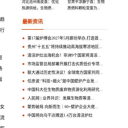
河北沧州南皮县：优化
甘肃平凉静宁县：生物
热源供给，生物质...
质燃料颗粒变废为...
趋
最新资讯
行
第17届炉博会2027年5月廊坊举办,打造首...
贵州"十五五"将持续推动高海拔寒凉地区...
清洁炉灶出海机会！非洲9个国家将清洁...
轻
市场监管总局部署开展打击劣质低价专项...
场
联大通过历史性决议！全球南方国家共同...
面
任彦波:“科技+烟火”是中国壁炉产业发...
中国科大在生物质废弃物资源化利用研究...
人民网 | 业界共识：发展生物质等清...
女
聚势破局 向新而生｜60+壁炉企业大佬...
中国将向乌干达赠送1.4万台清洁炉灶
主流