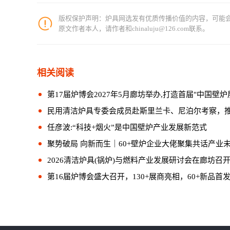
版权保护声明：炉具网选发有优质传播价值的内容，可能
原文作者本人，请作者和chinaluju@126.com联系。
相关阅读
第17届炉博会2027年5月廊坊举办,打造首届"中国壁炉展"
民用清洁炉具专委会成员赴斯里兰卡、尼泊尔考察，推进
任彦波:“科技+烟火”是中国壁炉产业发展新范式
聚势破局 向新而生｜60+壁炉企业大佬聚集共话产业
2026清洁炉具(锅炉)与燃料产业发展研讨会在廊坊召
第16届炉博会盛大召开，130+展商亮相，60+新品首