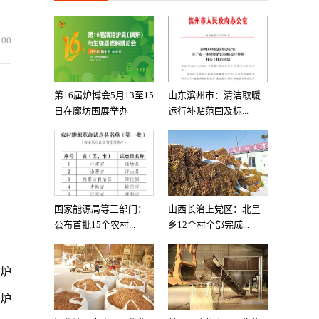
100
第16届炉博会5月13至15
山东滨州市：清洁取暖
日在廊坊国展举办
运行补贴范围及标...
国家能源局等三部门：
山西长治上党区：北呈
公布首批15个农村...
乡12个村全部完成...
壁炉
炉